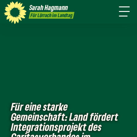
mich
Ort
Sarah
Hagmann
Termine
Presse
Kontakt
Für Lörrach im Landtag
Für eine starke
Gemeinschaft: Land fördert
Integrationsprojekt des
Caritasverbandes im