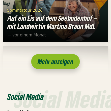
Sommertour 2026
Auf ein Eis auf dem Seebodenhof –
mit Landwirtin Martina Braun MdL
— vor einem Monat
Mehr anzeigen
Social Medi
Social Media