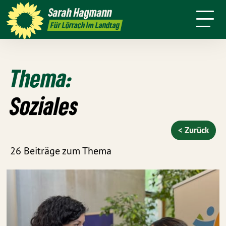
mich
Ort
Sarah
Hagmann
Termine
Presse
Kontakt
Für Lörrach im Landtag
Thema:
Soziales
< Zurück
26 Beiträge zum Thema