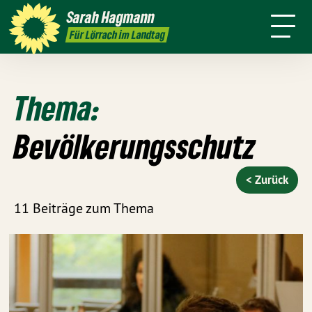
mich
Ort
Sarah
Hagmann
Termine
Presse
Kontakt
Für Lörrach im Landtag
Thema:
Bevölkerungsschutz
< Zurück
11 Beiträge zum Thema