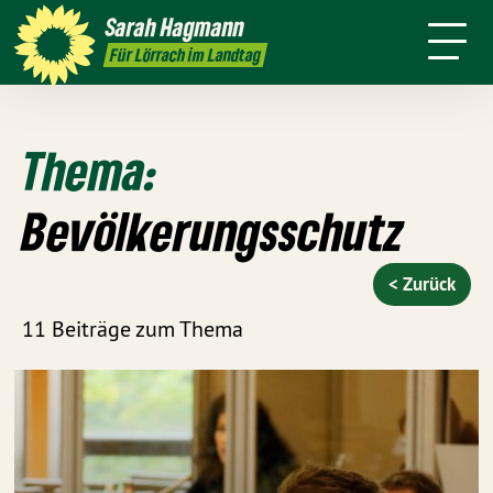
mich
Ort
Sarah
Hagmann
Termine
Presse
Kontakt
Für Lörrach im Landtag
Thema:
Bevölkerungsschutz
< Zurück
11 Beiträge zum Thema