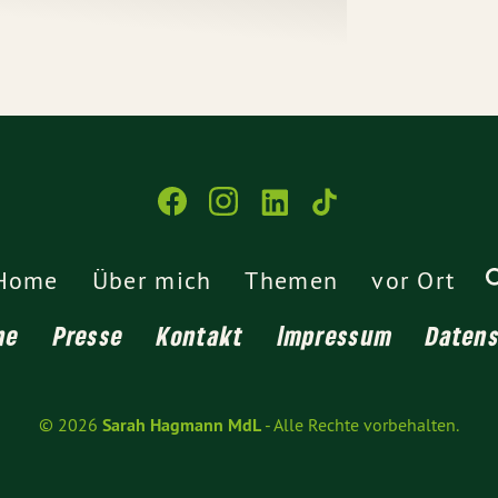
Home
Über mich
Themen
vor Ort
ne
Presse
Kontakt
Impressum
Daten
© 2026
Sarah Hagmann MdL
- Alle Rechte vorbehalten.