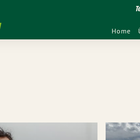
T
Home