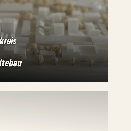
kreis
dtebau