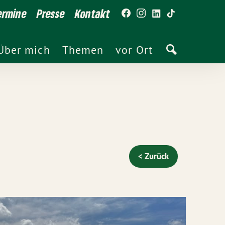
ermine
Presse
Kontakt
Über mich
Themen
vor Ort
< Zurück