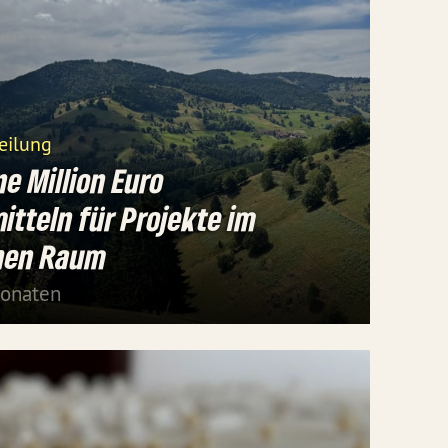
eilung
ne Million Euro
itteln für Projekte im
chen Raum
Monaten