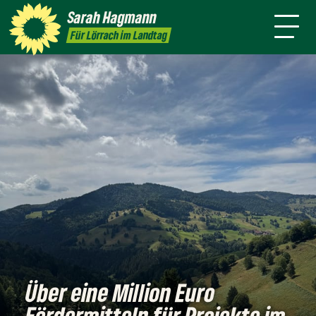
mich
Ort
Sarah
Hagmann
Termine
Presse
Kontakt
Für Lörrach im Landtag
Über eine Million Euro
Fördermitteln für Projekte im