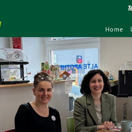
T
Home