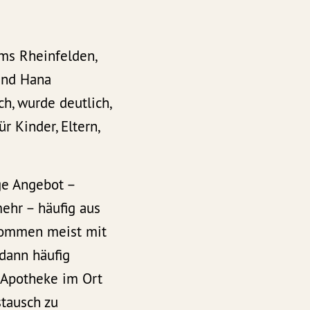
ums Rheinfelden,
 und Hana
h, wurde deutlich,
 Kinder, Eltern,
ge Angebot –
mehr – häufig aus
 kommen meist mit
 dann häufig
 Apotheke im Ort
stausch zu