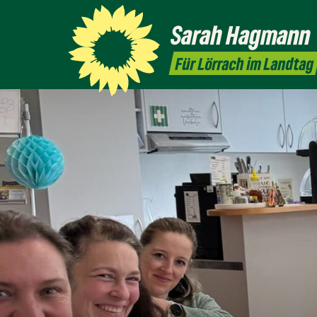
Sarah
Hagmann
Für Lörrach im Landtag