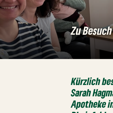
Zu Besuch
Kürzlich b
Sarah Hagma
Apotheke i