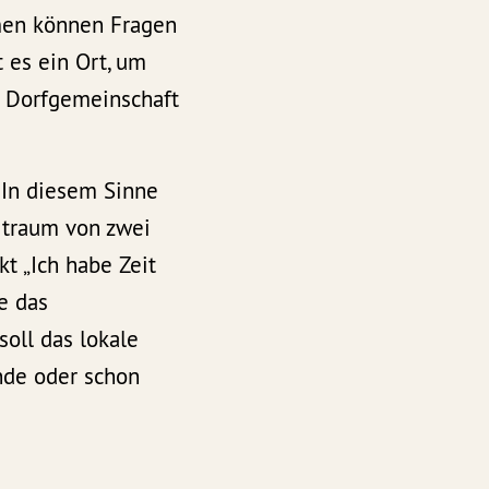
men können Fragen
 es ein Ort, um
e Dorfgemeinschaft
 In diesem Sinne
itraum von zwei
t „Ich habe Zeit
e das
oll das lokale
nde oder schon