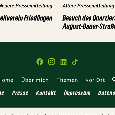
Neuere Pressemitteilung
Ältere Pressemitteilung
eilverein Friedlingen
Besuch des Quartiers
August-Bauer-Straße
Home
Über mich
Themen
vor Ort
ne
Presse
Kontakt
Impressum
Daten
© 2026
Sarah Hagmann MdL
- Alle Rechte vorbehalten.