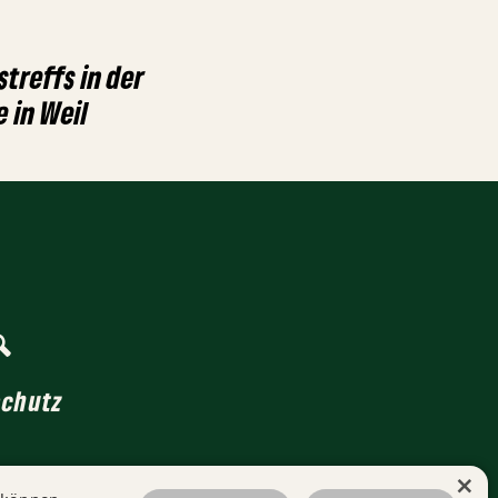
treffs in der
 in Weil
schutz
×