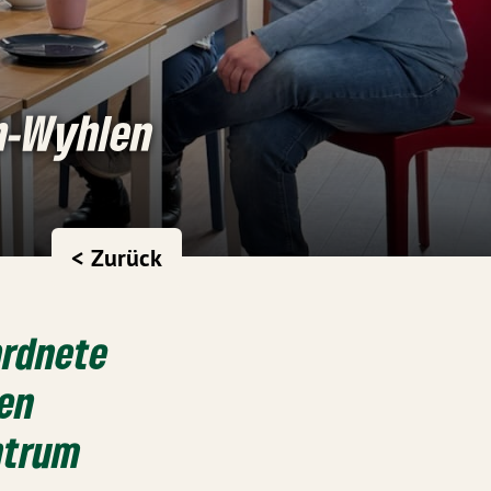
ch-Wyhlen
< Zurück
ordnete
ten
ntrum