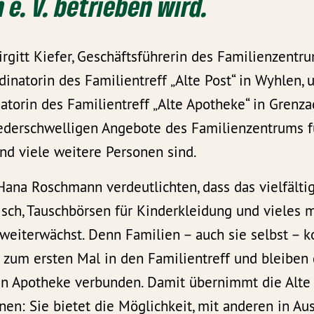
 e. V. betrieben wird.
rgitt Kiefer, Geschäftsführerin des Familienzentr
inatorin des Familientreff „Alte Post“ in Wyhlen,
torin des Familientreff „Alte Apotheke“ in Grenzac
ederschwelligen Angebote des Familienzentrums für
nd viele weitere Personen sind.
ana Roschmann verdeutlichten, dass das vielfälti
isch, Tauschbörsen für Kinderkleidung und vieles 
s weiterwächst. Denn Familien – auch sie selbst –
 zum ersten Mal in den Familientreff und bleiben
lten Apotheke verbunden. Damit übernimmt die Alte
onen: Sie bietet die Möglichkeit, mit anderen in Au