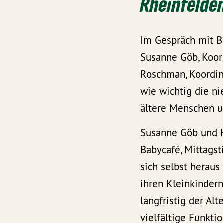
Rheinfelden
Im Gespräch mit Bi
Susanne Göb, Koord
Roschman, Koordina
wie wichtig die ni
ältere Menschen u
Susanne Göb und H
Babycafé, Mittagst
sich selbst herau
ihren Kleinkindern
langfristig der A
vielfältige Funkti