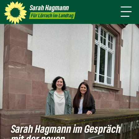
mich
Ort
Sarah
Hagmann
Termine
Presse
Kontakt
Für Lörrach im Landtag
Sarah Hagmann im Gespräch
mit der neuen