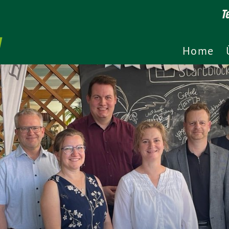
T
Home