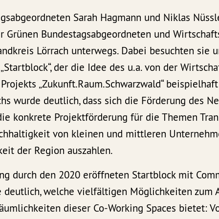
gsabgeordneten Sarah Hagmann und Niklas Nüssle
 Grünen Bundestagsabgeordneten und Wirtschafts
andkreis Lörrach unterwegs. Dabei besuchten sie 
Startblock“, der die Idee des u.a. von der Wirtsch
rojekts „Zukunft.Raum.Schwarzwald“ beispielhaft
s wurde deutlich, dass sich die Förderung des N
die konkrete Projektförderung für die Themen Tran
chhaltigkeit von kleinen und mittleren Unternehm
eit der Region auszahlen.
g durch den 2020 eröffneten Startblock mit Com
 deutlich, welche vielfältigen Möglichkeiten zum 
umlichkeiten dieser Co-Working Spaces bietet: Vo