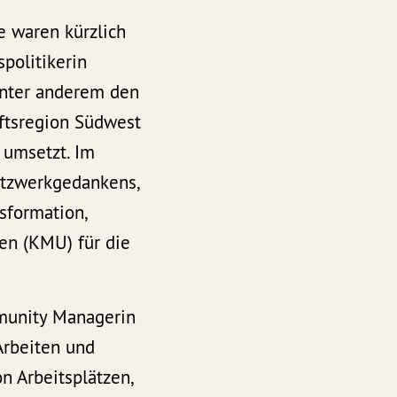
 waren kürzlich
politikerin
unter anderem den
aftsregion Südwest
 umsetzt. Im
etzwerkgedankens,
sformation,
en (KMU) für die
munity Managerin
Arbeiten und
n Arbeitsplätzen,