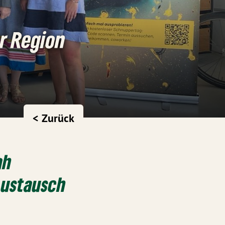
r Region
< Zurück
ah
Austausch