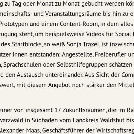
Tag zu Tag oder Monat zu Monat gebucht werden kö
meinschafts- und Veranstaltungsräume bis hin zu e
Prototypen und einem Content-Room, in dem alles
ügung steht, um beispielsweise Videos für Social 
 des Startblocks, so weiß Sonja Traxel, ist inzwisc
er:innen entstanden: Angestellte, Freiberufler un
 Sprachschulen oder Selbsthilfegruppen schätzen d
d den Austausch untereinander. Aus Sicht der Co
wert, mit diesem Angebot noch stärker den Mittel
t einer von insgesamt 17 Zukunftsräumen, die im R
arzwald in Südbaden vom Landkreis Waldshut bis
Alexander Maas, Geschäftsführer der Wirtschaftsr