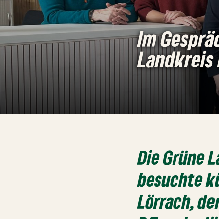
Im Gesprä
Landkreis
Die Grüne 
besuchte kü
Lörrach, de