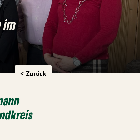
n im
< Zurück
gmann
andkreis