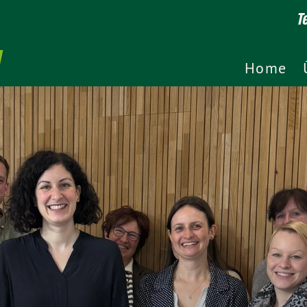
T
Home