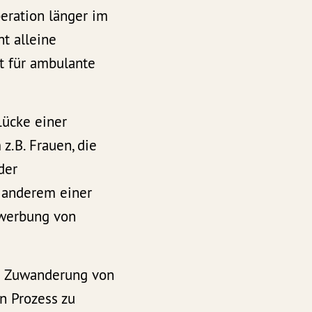
peration länger im
t alleine
t für ambulante
Lücke einer
z.B. Frauen, die
der
r anderem einer
nwerbung von
ie Zuwanderung von
en Prozess zu