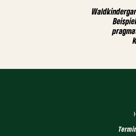
Waldkindergar
Beispie
pragma
K
Termi