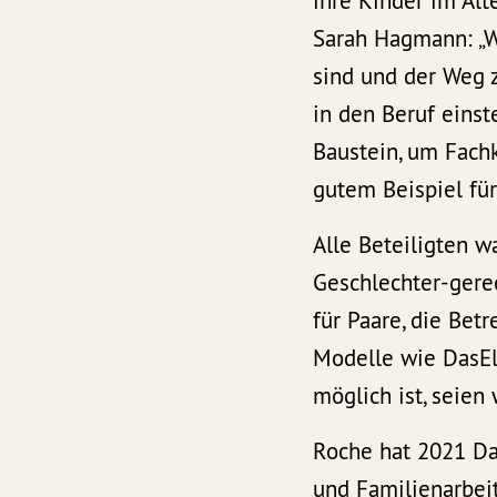
ihre Kinder im Alt
Sarah Hagmann: „W
sind und der Weg z
in den Beruf einst
Baustein, um Fachk
gutem Beispiel für
Alle Beteiligten w
Geschlechter-gerec
für Paare, die Bet
Modelle wie DasElt
möglich ist, seien
Roche hat 2021 Das
und Familienarbeit