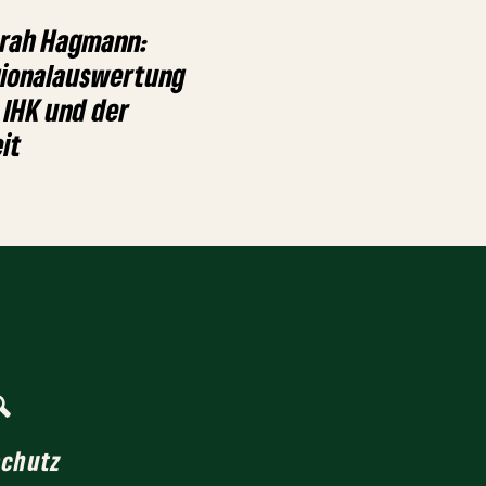
arah Hagmann:
gionalauswertung
 IHK und der
it
schutz