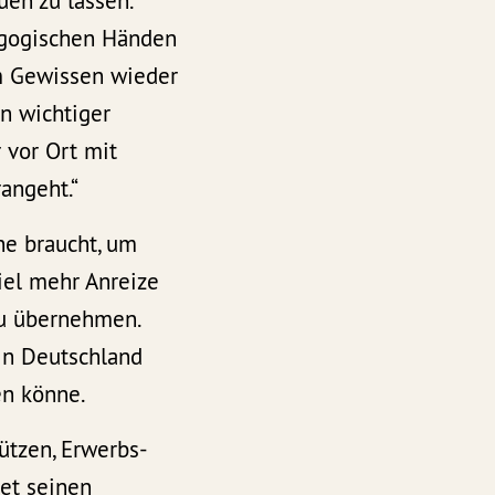
uen zu lassen.
agogischen Händen
em Gewissen wieder
in wichtiger
 vor Ort mit
angeht.“
ne braucht, um
iel mehr Anreize
 zu übernehmen.
 in Deutschland
en könne.
ützen, Erwerbs-
tet seinen