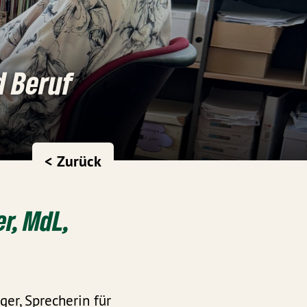
d Beruf
< Zurück
r, MdL,
er, Sprecherin für