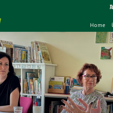
T
Home