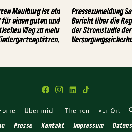
ten Maulburg ist ein
Pressezumeldung S
l für einen guten und
Bericht über die Re
tischen Weg zu mehr
der Stromstudie der
indergartenplätzen.
Versorgungssicherhe
Home
Über mich
Themen
vor Ort
ne
Presse
Kontakt
Impressum
Daten