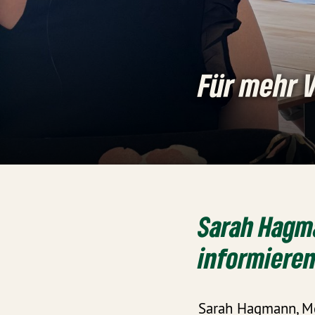
Für mehr V
Sarah Hagm
informieren
Sarah Hagmann, MdL