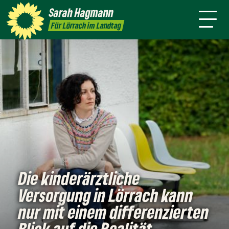
mich
Ort
Sarah
Hagmann
Termine
Presse
Kontakt
Für Lörrach im Landtag
Die kinderärztliche
Versorgung in Lörrach kann
nur mit einem differenzierten
Blick auf die Realität