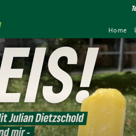
T
Home