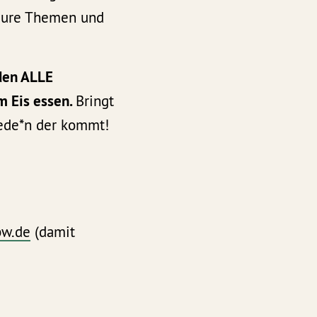
 eure Themen und
den ALLE
m Eis essen.
Bringt
jede*n der kommt!
bw.de
(damit