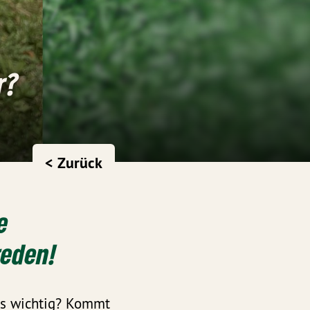
r?
< Zurück
e
reden!
rs wichtig? Kommt