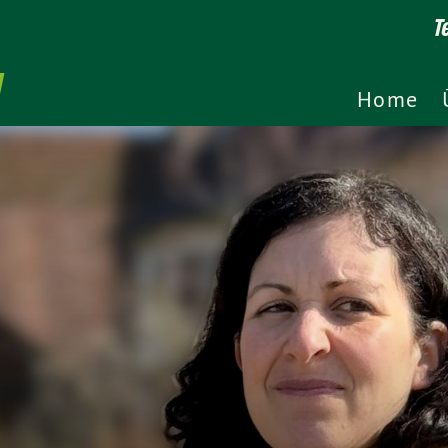
T
Home