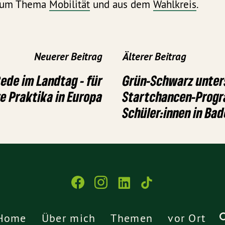
 zum Thema
Mobilität
und aus dem
Wahlkreis
.
Neuerer Beitrag
Älterer Beitrag
ede im Landtag - für
Grün-Schwarz unter
re Praktika in Europa
Startchancen-Prog
Schüler:innen in B
Home
Über mich
Themen
vor Ort