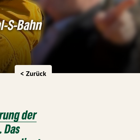
al-S-Bahn
< Zurück
erung der
. Das