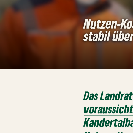
Nutzen-Ko
stabil über
Das Landrat
voraussicht
Kandertalba