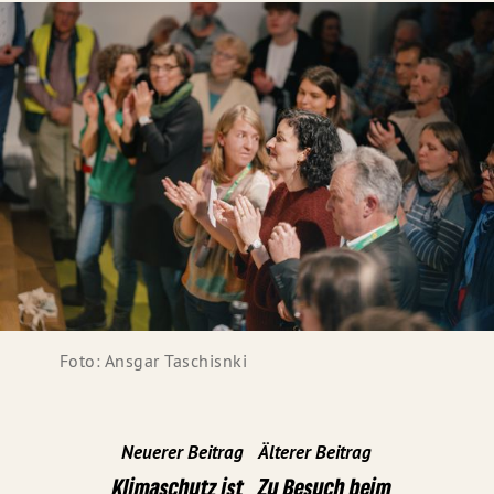
Foto: Ansgar Taschisnki
Neuerer Beitrag
Älterer Beitrag
Klimaschutz ist
Zu Besuch beim