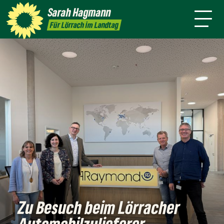
mich
Ort
Sarah
Hagmann
Termine
Presse
Kontakt
Für Lörrach im Landtag
Zu Besuch beim Lörracher
Automobilzulieferer