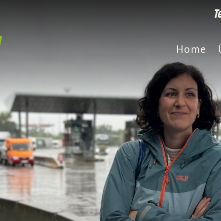
T
Home