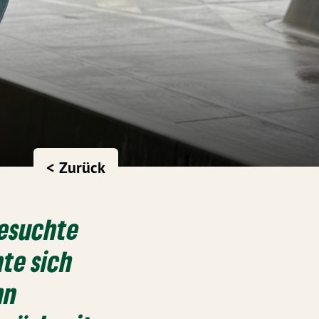
< Zurück
besuchte
te sich
hn