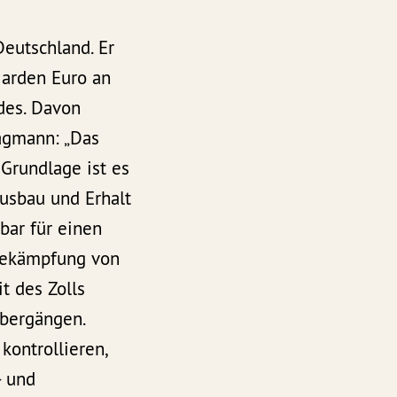
Deutschland. Er
iarden Euro an
des. Davon
Hagmann: „Das
 Grundlage ist es
Ausbau und Erhalt
tbar für einen
 Bekämpfung von
t des Zolls
übergängen.
kontrollieren,
- und