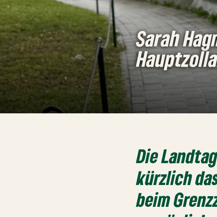
Sarah Hag
Hauptzoll
Die Landta
kürzlich da
beim Grenz