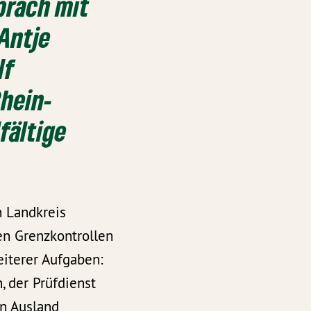
präch mit
 Antje
lf
Rhein-
fältige
n Landkreis
den Grenzkontrollen
eiterer Aufgaben:
, der Prüfdienst
en Ausland