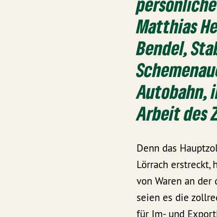
persönliche
Matthias He
Bendel, Sta
Schemenauer
Autobahn, i
Arbeit des Z
Denn das Hauptzoll
Lörrach erstreckt,
von Waren an der 
seien es die zollr
für Im- und Expor