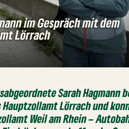
mann im Gespräch mit dem
amt Lörrach
gsabgeordnete Sarah Hagmann 
s Hauptzollamt Lörrach und konn
zollamt Weil am Rhein – Autoba