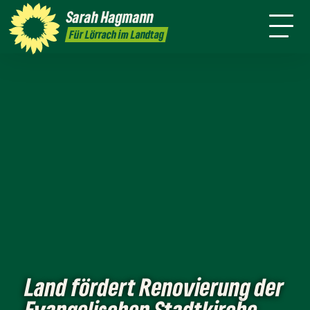
mich
Ort
Sarah
Hagmann
Termine
Presse
Kontakt
Für Lörrach im Landtag
Land fördert Renovierung der
Evangelischen Stadtkirche