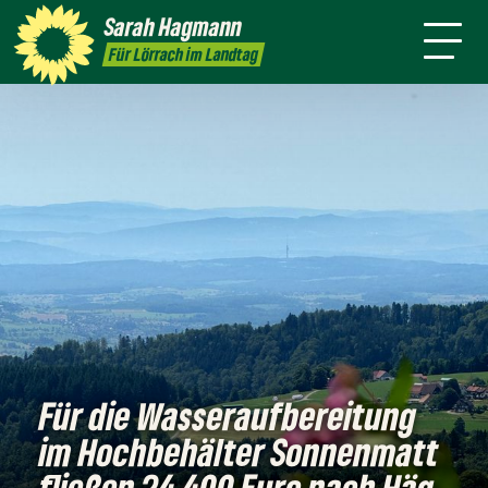
mich
Ort
Sarah
Hagmann
Termine
Presse
Kontakt
Für Lörrach im Landtag
Für die Wasseraufbereitung
im Hochbehälter Sonnenmatt
fließen 24.400 Euro nach Häg-