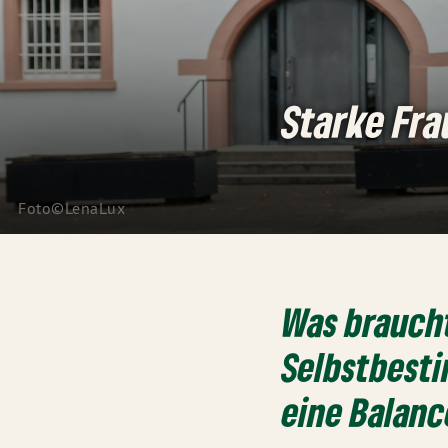
Starke Fra
Foto©LenaLux
Was braucht
Selbstbest
eine Balanc