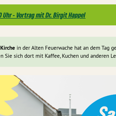
0 Uhr - Vortrag mit Dr. Birgit Happel
sichere Rente.
ränderung
 Kirche
in der Alten Feuerwache hat an dem Tag ge
ancen
n Sie sich dort mit Kaffee, Kuchen und anderen Le
Dr. Birgit Happel
Mental Load.
Diskriminierung
(
ung