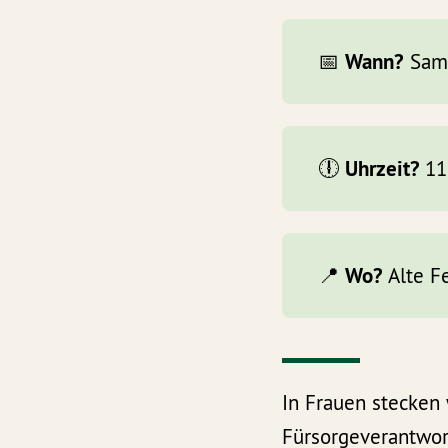
Wann?
📅
Sams
Uhrzeit?
🕕
11
Wo?
📍
Alte F
In Frauen stecken
Fürsorgeverantwort