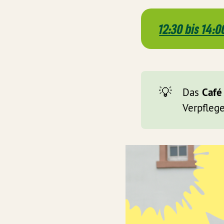
12:30 bis 14:0
Berufliche Ve
💡
Café
Das
Berufliche Ch
Verpflege
Gewalterfahr