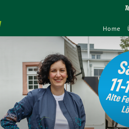
T
Home