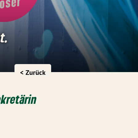
t.
< Zurück
ekretärin