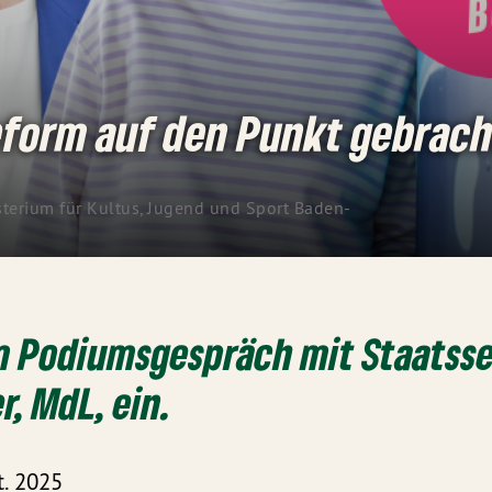
eform auf den Punkt gebrach
erium für Kultus, Jugend und Sport Baden-
um Podiumsgespräch
mit Staatss
r, MdL, ein.
t. 2025