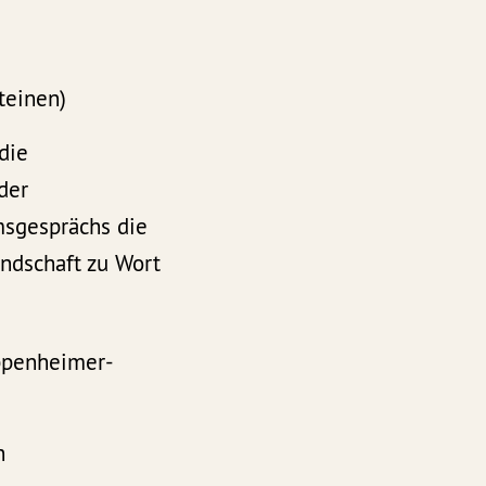
teinen)
die
der
sgesprächs die
ndschaft zu Wort
Oppenheimer-
n