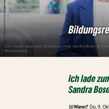
Bildungsr
Foto Sarah Hagmann ©LenaLux; Foto Sandra Boser ©Minist
Württemberg
Ich lade z
Sandra Bose
📅
Wann?
Do, 9. Ok