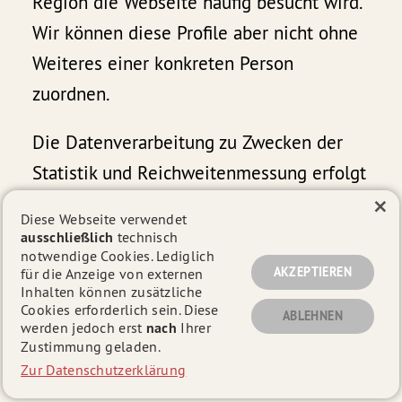
Region die Webseite häufig besucht wird.
Wir können diese Profile aber nicht ohne
Weiteres einer konkreten Person
zuordnen.
Die Datenverarbeitung zu Zwecken der
Statistik und Reichweitenmessung erfolgt
×
gemäß Art. 6 Abs. 1 Buchst. f) DSGVO im
Diese Webseite verwendet
erforderlichen und angemessenem
ausschließlich
technisch
notwendige Cookies. Lediglich
Umfang zur Erfüllung unseres Interesses
AKZEPTIEREN
für die Anzeige von externen
an der Reichweitenmessung unter
Inhalten können zusätzliche
Cookies erforderlich sein. Diese
ABLEHNEN
Abwägung mit Ihrem Interesse an einem
werden jedoch erst
nach
Ihrer
Zustimmung geladen.
möglichst vertraulichen Aufruf der
Zur Datenschutzerklärung
Webseite.